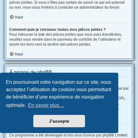
pièces jointes. Si vous n’êtes pas certain de savoir ce qui est autorisé
ou non, nous vous invitons à contacter un administrateur du forum.
Haut
Comment puis-je retrouver toutes mes pièces jointes ?
Pour retrouver la liste des pièces jointes que vous avez transférées,
veuillez vous rendre dans le panneau de contrôle de l’utilisateur et
suivre les liens vers la section des pièces jointes.
Haut
À propos de phpBB
En poursuivant votre navigation sur ce site, vous
Qui a développé ce logiciel de forum de discussions ?
Ce programme (dans sa forme non modifiée) est produit et distribué par
acceptez l’utilisation de cookies vous permettant
phpBB Limited
, qui en est le légitime propriétaire. Il est rendu
de bénéficier d’une expérience de navigation
accessible sous la « Licence Publique Générale GNU version 2 (GPL-
2.0) » et peut être distribué gratuitement. Pour plus d’informations,
optimale.
En savoir plus…
veuillez consulter la rubrique «
À propos de phpBB
» (en anglais).
Haut
J’accepte
Pourquoi la fonctionnalité X n’est pas disponible ?
Ce programme a été développé et mis sous licence par phpBB Limited.