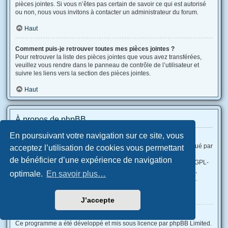
pièces jointes. Si vous n’êtes pas certain de savoir ce qui est autorisé
ou non, nous vous invitons à contacter un administrateur du forum.
Haut
Comment puis-je retrouver toutes mes pièces jointes ?
Pour retrouver la liste des pièces jointes que vous avez transférées,
veuillez vous rendre dans le panneau de contrôle de l’utilisateur et
suivre les liens vers la section des pièces jointes.
Haut
À propos de phpBB
En poursuivant votre navigation sur ce site, vous
Qui a développé ce logiciel de forum de discussions ?
Ce programme (dans sa forme non modifiée) est produit et distribué par
acceptez l’utilisation de cookies vous permettant
phpBB Limited
, qui en est le légitime propriétaire. Il est rendu
de bénéficier d’une expérience de navigation
accessible sous la « Licence Publique Générale GNU version 2 (GPL-
2.0) » et peut être distribué gratuitement. Pour plus d’informations,
optimale.
En savoir plus…
veuillez consulter la rubrique «
À propos de phpBB
» (en anglais).
Haut
J’accepte
Pourquoi la fonctionnalité X n’est pas disponible ?
Ce programme a été développé et mis sous licence par phpBB Limited.