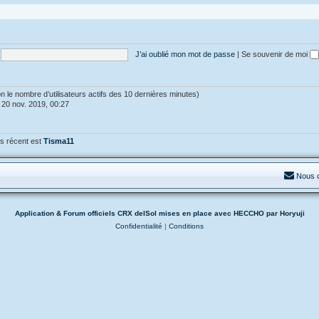
J’ai oublié mon mot de passe
|
Se souvenir de moi
selon le nombre d’utilisateurs actifs des 10 dernières minutes)
 20 nov. 2019, 00:27
s récent est
Tisma11
Nous 
Application & Forum officiels CRX delSol mises en place avec HECCHO par Horyuji
Confidentialité
|
Conditions