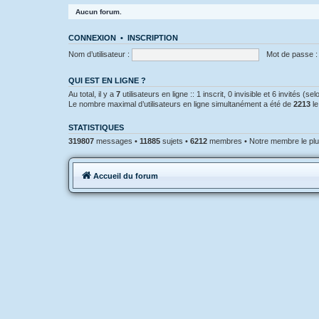
Aucun forum.
CONNEXION
•
INSCRIPTION
Nom d’utilisateur :
Mot de passe :
QUI EST EN LIGNE ?
Au total, il y a
7
utilisateurs en ligne :: 1 inscrit, 0 invisible et 6 invités (
Le nombre maximal d’utilisateurs en ligne simultanément a été de
2213
le
STATISTIQUES
319807
messages •
11885
sujets •
6212
membres • Notre membre le plu
Accueil du forum