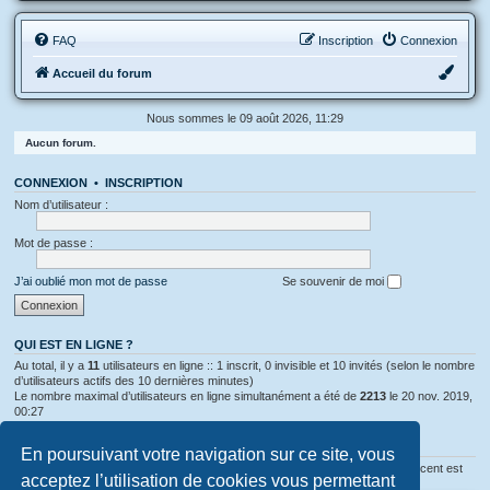
FAQ
Inscription
Connexion
Accueil du forum
Nous sommes le 09 août 2026, 11:29
Aucun forum.
CONNEXION
•
INSCRIPTION
Nom d’utilisateur :
Mot de passe :
J’ai oublié mon mot de passe
Se souvenir de moi
QUI EST EN LIGNE ?
Au total, il y a
11
utilisateurs en ligne :: 1 inscrit, 0 invisible et 10 invités (selon le nombre
d’utilisateurs actifs des 10 dernières minutes)
Le nombre maximal d’utilisateurs en ligne simultanément a été de
2213
le 20 nov. 2019,
00:27
STATISTIQUES
En poursuivant votre navigation sur ce site, vous
319815
messages •
11886
sujets •
6212
membres • Notre membre le plus récent est
acceptez l’utilisation de cookies vous permettant
Tisma11