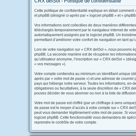
CRX delSol - Politique de confidentialité
Cette politique de confidentialité explique en détail comment «
et phpBB (désigné ci-après par « logiciel phpBB » et « phpBB Li
Vos informations sont collectées de deux manières différentes
téléchargés temporairement par le navigateur internet de votre
automatiquement assignés par le logiciel phpBB. Un troisième c
permettant d’améliorer votre confort de navigation en tant qu’ut
Lors de votre navigation sur « CRX delSol », nous pouvons ég
phpBB. La seconde manière est de récupérer les informations
qu’utilisateur anonyme, l’inscription sur « CRX delSol » (dési
« vos messages »).
Votre compte contiendra au minimum un identifiant unique (dé
après par « votre mot de passe ») et une adresse de courriel 
pays qui héberge notre serveur. Toutes les informations, en-de
obligatoires ou facultatives, à la seule discrétion de « CRX 
pouvez décider de vous abonner ou non à la liste de diffusion
Votre mot de passe est chiffré (par un chiffrage à sens unique)
de passe est le moyen d’accès à votre compte sur « CRX delSo
peut vous demander légitimement votre mot de passe. Si vous o
logiciel phpBB. Cette fonctionnalité vous demandera de spécif
reprendre le contrôle de votre compte.