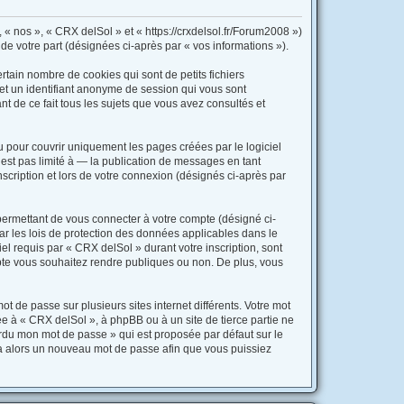
, « nos », « CRX delSol » et « https://crxdelsol.fr/Forum2008 »)
 de votre part (désignées ci-après par « vos informations »).
tain nombre de cookies qui sont de petits fichiers
 et un identifiant anonyme de session qui vous sont
t de ce fait tous les sujets que vous avez consultés et
 pour couvrir uniquement les pages créées par le logiciel
st pas limité à — la publication de messages en tant
scription et lors de votre connexion (désignés ci-après par
permettant de vous connecter à votre compte (désigné ci-
ar les lois de protection des données applicables dans le
el requis par « CRX delSol » durant votre inscription, sont
mpte vous souhaitez rendre publiques ou non. De plus, vous
t de passe sur plusieurs sites internet différents. Votre mot
e à « CRX delSol », à phpBB ou à un site de tierce partie ne
erdu mon mot de passe » qui est proposée par défaut sur le
era alors un nouveau mot de passe afin que vous puissiez