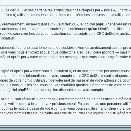
 CRX delSol » et ses partenaires affiliés (désignés ci-après par « nous », « notre »
mited ») utilisent toutes les informations collectées lors des sessions d’utilisation
. Premièrement, en naviguant sur « CRX delSol », le logiciel phpBB génèrera un cer
 ordinateur. Les deux premiers cookies ne contiennent qu’un identifiant utilisateur
ookie sera créé lors de votre navigation sur les sujets de « CRX delSol », archivan
ilisateur.
alement créer une quatrième sorte de cookies, externes au document qui est prévu
 que vous nous envoyez et que nous collectons. Ceci peut correspondre — mais n’e
gnée ci-après par « votre compte ») et les messages que vous publiez après votre in
signé ci-après par « votre nom d’utilisateur ») et un mot de passe personnel vous 
personnelle. Les informations de votre compte sur « CRX delSol » sont protégées p
hors de votre nom d’utilisateur, de votre mot de passe et de votre adresse de courri
delSol ». Dans tous les cas, vous pouvez contrôler quelles informations de votre co
 du logiciel phpBB depuis une option disponible sur votre compte.
 afin qu’il soit sécurisé. Cependant, il est recommandé de ne pas utiliser le même mo
l », veillez donc à le conservez précieusement. En aucun cas une personne affilié
ubliez le mot de passe de votre compte, vous pouvez utiliser la fonction « J’ai p
ier votre nom d’utilisateur et votre adresse de courriel et le logiciel phpBB génér