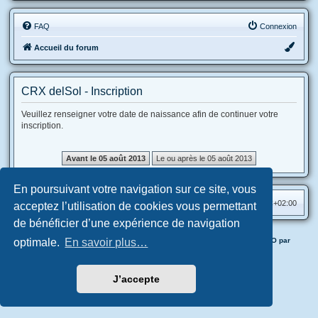
FAQ
Connexion
Accueil du forum
CRX delSol - Inscription
Veuillez renseigner votre date de naissance afin de continuer votre
inscription.
En poursuivant votre navigation sur ce site, vous
Accueil du forum
Fuseau horaire sur
UTC+02:00
acceptez l’utilisation de cookies vous permettant
de bénéficier d’une expérience de navigation
Application & Forum officiels CRX delSol mises en place avec HECCHO par
optimale.
En savoir plus…
Horyuji
Confidentialité
|
Conditions
J’accepte