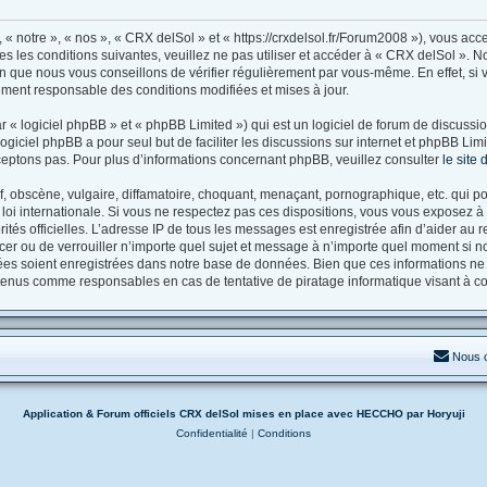
« notre », « nos », « CRX delSol » et « https://crxdelsol.fr/Forum2008 »), vous ac
es les conditions suivantes, veuillez ne pas utiliser et accéder à « CRX delSol ».
n que nous vous conseillons de vérifier régulièrement par vous-même. En effet, si
lement responsable des conditions modifiées et mises à jour.
« logiciel phpBB » et « phpBB Limited ») qui est un logiciel de forum de discussi
logiciel phpBB a pour seul but de faciliter les discussions sur internet et phpBB 
eptons pas. Pour plus d’informations concernant phpBB, veuillez consulter
le site
 obscène, vulgaire, diffamatoire, choquant, menaçant, pornographique, etc. qui pou
loi internationale. Si vous ne respectez pas ces dispositions, vous vous exposez à
utorités officielles. L’adresse IP de tous les messages est enregistrée afin d’aider a
acer ou de verrouiller n’importe quel sujet et message à n’importe quel moment si no
es soient enregistrées dans notre base de données. Bien que ces informations ne se
 tenus comme responsables en cas de tentative de piratage informatique visant à 
Nous 
Application & Forum officiels CRX delSol mises en place avec HECCHO par Horyuji
Confidentialité
|
Conditions