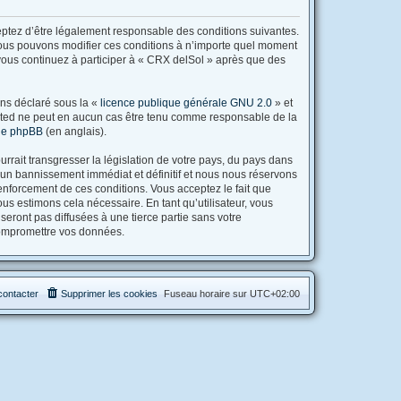
ceptez d’être légalement responsable des conditions suivantes.
 Nous pouvons modifier ces conditions à n’importe quel moment
 vous continuez à participer à « CRX delSol » après que des
ons déclaré sous la «
licence publique générale GNU 2.0
» et
Limited ne peut en aucun cas être tenu comme responsable de la
 de phpBB
(en anglais).
rrait transgresser la législation de votre pays, du pays dans
 un bannissement immédiat et définitif et nous nous réservons
u renforcement de ces conditions. Vous acceptez le fait que
us estimons cela nécessaire. En tant qu’utilisateur, vous
ront pas diffusées à une tierce partie sans votre
compromettre vos données.
contacter
Supprimer les cookies
Fuseau horaire sur
UTC+02:00