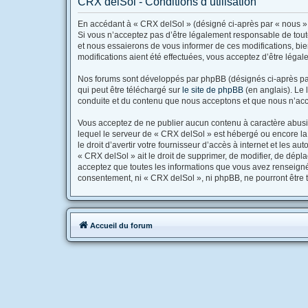
CRX delSol - Conditions d’utilisation
En accédant à « CRX delSol » (désigné ci-après par « nous », 
Si vous n’acceptez pas d’être légalement responsable de tout
et nous essaierons de vous informer de ces modifications, bie
modifications aient été effectuées, vous acceptez d’être léga
Nos forums sont développés par phpBB (désignés ci-après par 
qui peut être téléchargé sur
le site de phpBB
(en anglais). Le 
conduite et du contenu que nous acceptons et que nous n’acc
Vous acceptez de ne publier aucun contenu à caractère abusif,
lequel le serveur de « CRX delSol » est hébergé ou encore la 
le droit d’avertir votre fournisseur d’accès à internet et les a
« CRX delSol » ait le droit de supprimer, de modifier, de dépl
acceptez que toutes les informations que vous avez renseigné
consentement, ni « CRX delSol », ni phpBB, ne pourront être
Accueil du forum