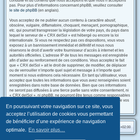
conduite et du contenu que nous acceptons et que nous n’acceptons
pas. Pour plus d’informations concernant phpBB, veuillez consulter
le site de phpBB
(en anglais).
Vous acceptez de ne publier aucun contenu à caractère abusif,
obscène, vulgaire, diffamatoire, choquant, menaçant, pornographique,
etc. qui pourrait transgresser la législation de votre pays, du pays dans
lequel le serveur de « CRX delSol » est hébergé ou encore la loi
internationale. Si vous ne respectez pas ces dispositions, vous vous
exposez à un bannissement immédiat et définitif et nous nous
réservons le droit d’avertir votre fournisseur d’accès à internet et les
autorités officielles. L’adresse IP de tous les messages est enregistrée
afin d’aider au renforcement de ces conditions. Vous acceptez le fait
que « CRX delSol » ait le droit de supprimer, de modifier, de déplacer
ou de verrouiller n’importe quel sujet et message à n’importe quel
moment si nous estimons cela nécessaire. En tant qu’utilisateur, vous
acceptez que toutes les informations que vous avez renseignées soient
enregistrées dans notre base de données. Bien que ces informations
ne seront pas diffusées à une tierce partie sans votre consentement, ni
« CRX delSol », ni phpBB, ne pourront être tenus comme responsables
en cas de tentative de piratage informatique visant à compromettre vos
données.
En poursuivant votre navigation sur ce site, vous
acceptez l’utilisation de cookies vous permettant
de bénéficier d’une expérience de navigation
Accueil du forum
Fuseau horaire sur
UTC+02:00
optimale.
En savoir plus…